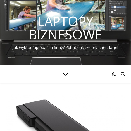
LAPTOPY
BIZNESOWE
Jak wybrać laptopa dla firmy? Zobacz nasze rekomendacje!