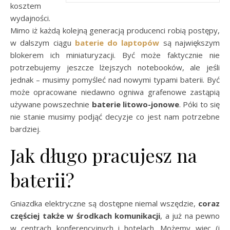
kosztem
wydajności.
Mimo iż każdą kolejną generacją producenci robią postępy,
w dalszym ciągu
baterie do laptopów
są największym
blokerem ich miniaturyzacji. Być może faktycznie nie
potrzebujemy jeszcze lżejszych notebooków, ale jeśli
jednak – musimy pomyśleć nad nowymi typami baterii. Być
może opracowane niedawno ogniwa grafenowe zastąpią
używane powszechnie
baterie litowo-jonowe
. Póki to się
nie stanie musimy podjąć decyzje co jest nam potrzebne
bardziej.
Jak długo pracujesz na
baterii?
Gniazdka elektryczne są dostępne niemal wszędzie,
coraz
częściej także w środkach komunikacji
, a już na pewno
w centrach konferencyjnych i hotelach. Możemy więc (i