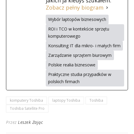
jakich ja kiedyś szukałem.
Zobacz pełny biogram
Wybór laptopów biznesowych
ROI i TCO w kontekście sprzętu
komputerowego
Konsulting IT dla mikro- i małych firm
Zarządzanie sprzętem biurowym
Polskie realia biznesowe
Praktyczne studia przypadków w
polskich firmach
komputery Toshiba
laptopy Toshiba
Toshiba
Toshiba Satellite Pro
Przez
Leszek Zając