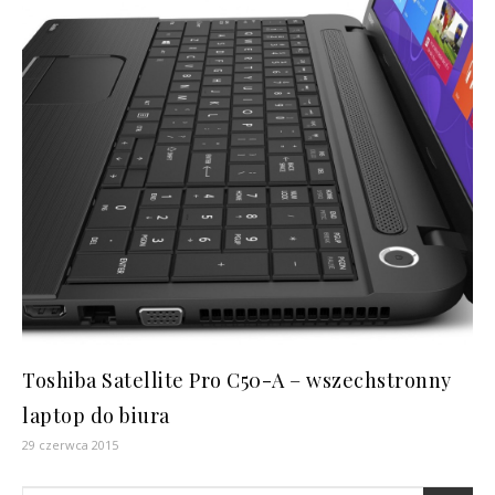
Toshiba Satellite Pro C50-A – wszechstronny
laptop do biura
29 czerwca 2015