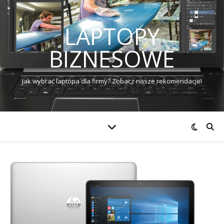
LAPTOPY
BIZNESOWE
Jak wybrać laptopa dla firmy? Zobacz nasze rekomendacje!