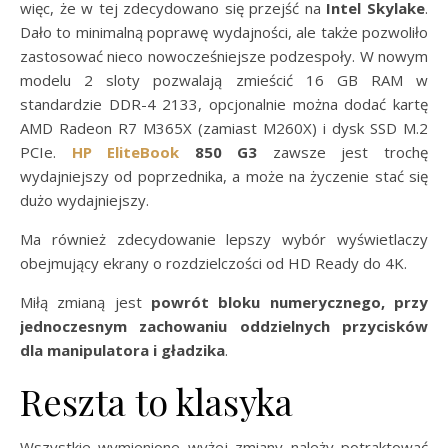
więc, że w tej zdecydowano się przejść na
Intel Skylake
.
Dało to minimalną poprawę wydajności, ale także pozwoliło
zastosować nieco nowocześniejsze podzespoły. W nowym
modelu 2 sloty pozwalają zmieścić 16 GB RAM w
standardzie DDR-4 2133, opcjonalnie można dodać kartę
AMD Radeon R7 M365X (zamiast M260X) i dysk SSD M.2
PCIe.
HP EliteBook
850 G3
zawsze jest trochę
wydajniejszy od poprzednika, a może na życzenie stać się
dużo wydajniejszy.
Ma również zdecydowanie lepszy wybór wyświetlaczy
obejmujący ekrany o rozdzielczości od HD Ready do 4K.
Miłą zmianą jest
powrót bloku numerycznego, przy
jednoczesnym zachowaniu oddzielnych przycisków
dla manipulatora i gładzika
.
Reszta to klasyka
Wszystkie wymienione wyżej zmiany należy potraktować