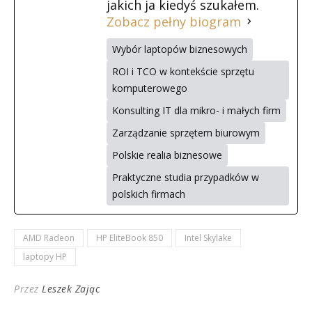
jakich ja kiedyś szukałem.
Zobacz pełny biogram
Wybór laptopów biznesowych
ROI i TCO w kontekście sprzętu
komputerowego
Konsulting IT dla mikro- i małych firm
Zarządzanie sprzętem biurowym
Polskie realia biznesowe
Praktyczne studia przypadków w
polskich firmach
AMD Radeon
HP EliteBook 850
Intel Skylake
laptopy HP
Przez
Leszek Zając