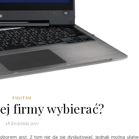
FUJITSU
iej firmy wybierać?
18 kwietnia 2017
borem jest. Z tym nie da się dyskutować. Jednak można ułatw