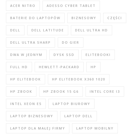
ACER NITRO
ADESSO CYBER TABLET
BATERIE DO LAPTOPÓW
BIZNESOWY
CZĘŚCI
DELL
DELL LATITUDE
DELL ULTRA HD
DELL ULTRA SHARP
DO GIER
DWA W JEDNYM
DYSK SSD
ELITEBOOKI
FULL HD
HEWLETT-PACKARD
HP
HP ELITEBOOK
HP ELITEBOOK X360 1020
HP ZBOOK
HP ZBOOK 15 G6
INTEL CORE I3
INTEL XEON E5
LAPTOP BIUROWY
LAPTOP BIZNESOWY
LAPTOP DELL
LAPTOP DLA MAŁEJ FIRMY
LAPTOP MOBILNY